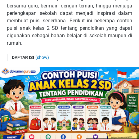
bersama guru, bermain dengan teman, hingga menjaga
perlengkapan sekolah dapat menjadi inspirasi dalam
membuat puisi sederhana. Berikut ini beberapa contoh
puisi anak kelas 2 SD tentang pendidikan yang dapat
digunakan sebagai bahan belajar di sekolah maupun di
rumah.
DAFTAR ISI
(show)
Contoh Puisi Anak Kelas 2 SD Tentang Pendidikan
Tas Sekolah
Teman Baru
Di Sekolah
Liburan Telah Tiba
Sahabatku
Kusambut Pagi
Manfaat Belajar Puisi bagi Siswa SD
Manfaat Tema Pendidikan dalam Puisi