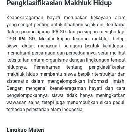
Pengklasifikasian Makhluk Hidup
Terbaru!
📑Rangkuman Materi IPA OSN SD Lengkap (PDF)
Keanekaragaman hayati merupakan kekayaan alam
🔥Soal IPA OSN SD Lengkap + Pembahasan (PDF)
yang sangat penting untuk dipahami sejak dini, terutama
👉 Soal IPA OSN SD Lengkap + Pembahasan Terbaru
dalam pembelajaran IPA SD dan persiapan menghadapi
(PDF)
OSN IPA SD. Melalui kajian tentang makhluk hidup,
siswa diajak mengenali beragam bentuk kehidupan,
memahami persamaan dan perbedaannya, serta melihat
keterkaitan antara organisme dengan lingkungan tempat
hidupnya. Pemahaman tentang pengklasifikasian
makhluk hidup membantu siswa berpikir terstruktur dan
sistematis dalam mengelompokkan informasi ilmiah.
Dengan mengenal keanekaragaman hayati dan cara
pengelompokannya, siswa tidak hanya meningkatkan
wawasan sains, tetapi juga menumbuhkan sikap peduli
terhadap pelestarian alam Indonesia.
Lingkup Materi