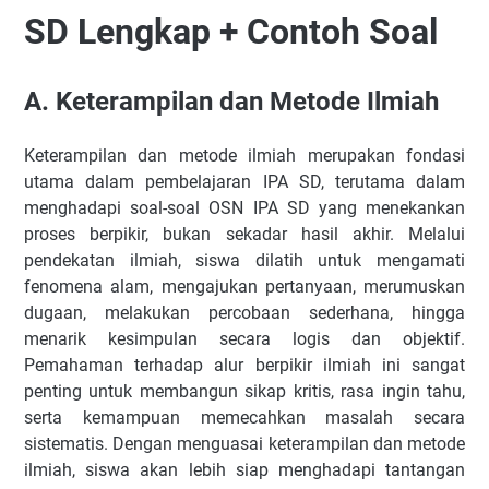
Kompetensi Dasar Kelas 4 SD
SD Lengkap + Contoh Soal
Kompetensi Dasar Kelas 5 SD
Kompetensi Dasar Kelas 6 SD
A.
Keterampilan dan Metode Ilmiah
B. Keanekaragaman Hayati dan Pengklasifikasian Makhluk
Hidup
Keterampilan dan metode ilmiah merupakan fondasi
Lingkup Materi
utama dalam pembelajaran IPA SD, terutama dalam
Kompetensi Dasar Kelas 4 SD
menghadapi soal-soal OSN IPA SD yang menekankan
C. Proses dan Mekanisme Pada Makhluk Hidup
proses berpikir, bukan sekadar hasil akhir. Melalui
Lingkup Materi
pendekatan ilmiah, siswa dilatih untuk mengamati
fenomena alam, mengajukan pertanyaan, merumuskan
Kompetensi Dasar Kelas 4 SD
dugaan, melakukan percobaan sederhana, hingga
Kompetensi Dasar Kelas 5 SD
menarik kesimpulan secara logis dan objektif.
Kompetensi Dasar Kelas 6 SD
Pemahaman terhadap alur berpikir ilmiah ini sangat
D. Ekologi, Lingkungan, dan Pelestarian Sumber Daya Alam
penting untuk membangun sikap kritis, rasa ingin tahu,
serta kemampuan memecahkan masalah secara
Lingkup Materi
sistematis. Dengan menguasai keterampilan dan metode
Kompetensi Dasar Kelas 4 SD
ilmiah, siswa akan lebih siap menghadapi tantangan
Kompetensi Dasar Kelas 5 SD