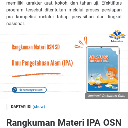
memiliki karakter kuat, kokoh, dan tahan uji. Efektifitas
program tersebut ditentukan melalui proses persiapan
pra kompetisi melalui tahap penyisihan dan tingkat
nasional.
Ilustrasi: Dokumen Guru
DAFTAR ISI
(show)
A. Keterampilan dan Metode Ilmiah
Rangkuman Materi IPA OSN
Lingkup Materi