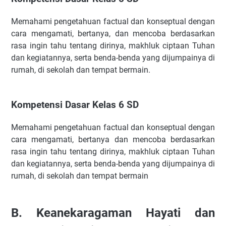
Kompetensi Dasar Kelas 4 SD
J. Suhu & Kalor
Memahami pengetahuan factual dan konseptual dengan
Lingkup Materi
cara mengamati, bertanya, dan mencoba berdasarkan
rasa ingin tahu tentang dirinya, makhluk ciptaan Tuhan
Kompetensi Dasar Kelas 5 SD
dan kegiatannya, serta benda-benda yang dijumpainya di
K. Bentuk Energi & Perubahannya
rumah, di sekolah dan tempat bermain.
Lingkup Materi
Kompetensi Dasar Kelas 4 SD
Kompetensi Dasar Kelas 6 SD
Kompetensi Dasar Kelas 5 SD
Kompetensi Dasar Kelas 6 SD
Memahami pengetahuan factual dan konseptual dengan
L. Bumi, Tata Surya & Antariksa
cara mengamati, bertanya dan mencoba berdasarkan
Lingkup Materi
rasa ingin tahu tentang dirinya, makhluk ciptaan Tuhan
dan kegiatannya, serta benda-benda yang dijumpainya di
Kompetensi Dasar Kelas 6 SD
rumah, di sekolah dan tempat bermain
M. Atom
Lingkup Materi
Perluasan dari Kompetensi Dasar Kelas 5 SD
B.
Keanekaragaman Hayati dan
🎯Panduan OSN 2026 SD/MI/Sederajat – Lengkap &