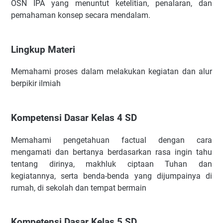
OSN IPA yang menuntut ketelitian, penalaran, dan
E. Isu kesehatan Lingkungan dan Teknologi
pemahaman konsep secara mendalam.
Lingkup Materi
Kompetensi Dasar Kelas 4 SD
Lingkup Materi
F. Mekanika
Lingkup Materi
Memahami proses dalam melakukan kegiatan dan alur
Kompetensi Dasar Kelas 4 SD
berpikir ilmiah
G. Wujud Benda
Lingkup Materi
Kompetensi Dasar Kelas 4 SD
Kompetensi Dasar Kelas 5 SD
Memahami pengetahuan factual dengan cara
H. Listrik & Magnet
mengamati dan bertanya berdasarkan rasa ingin tahu
Lingkup Materi
tentang dirinya, makhluk ciptaan Tuhan dan
Kompetensi Dasar Kelas 4 SD
kegiatannya, serta benda-benda yang dijumpainya di
Kompetensi Dasar Kelas 6 SD
rumah, di sekolah dan tempat bermain
I. Gelombang & Optik
Lingkup Materi
Kompetensi Dasar Kelas 5 SD