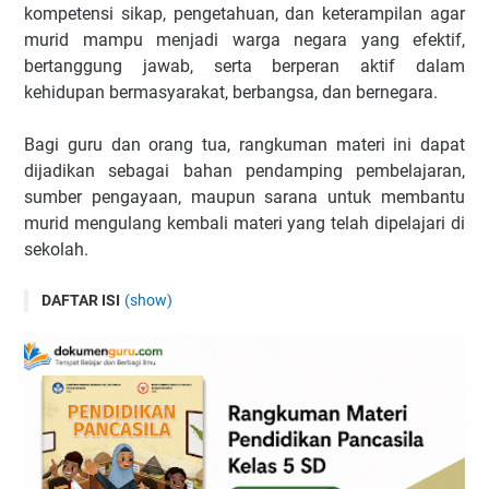
kompetensi sikap, pengetahuan, dan keterampilan agar
murid mampu menjadi warga negara yang efektif,
bertanggung jawab, serta berperan aktif dalam
kehidupan bermasyarakat, berbangsa, dan bernegara.
Bagi guru dan orang tua, rangkuman materi ini dapat
dijadikan sebagai bahan pendamping pembelajaran,
sumber pengayaan, maupun sarana untuk membantu
murid mengulang kembali materi yang telah dipelajari di
sekolah.
DAFTAR ISI
(show)
Bab 1 Pancasila dalam Kehidupanku
Bab 2 Norma dalam Kehidupanku
Bab 3 Keragaman Budaya Indonesiaku
Bab 4 Aku dan Lingkungan Sekitarku
📚 Lembar Kerja Murid (LKM) Pend. Pancasila Kelas 5 SD
Lengkap