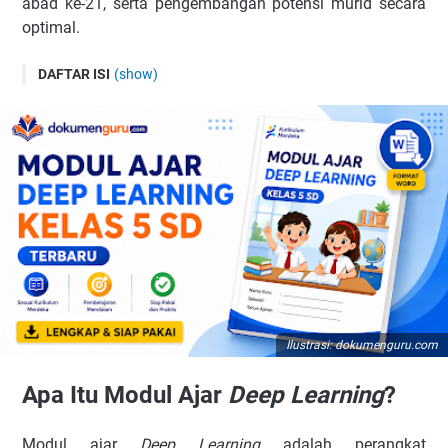
abad ke-21, serta pengembangan potensi murid secara
optimal.
DAFTAR ISI
(show)
Apa Itu Modul Ajar Deep Learning?
Memahami Isi Modul Ajar Deep Learning
A. Identitas Modul
B. Identifikasi Kesiapan Murid
C. Karakteristik Materi Pelajaran
D. Dimensi Profil Lulusan
E. Desain Pembelajaran
F. Praktik Pedagogik
G. Langkah-Langkah Pembelajaran Berdiferensiasi
Ilustrasi: dokumenguru.com
H. Asesmen Pembelajaran
Apa Itu Modul Ajar
Deep Learning
?
Modul Ajar Deep Learning Kelas 5 SD Terbaru Lengkap
1️⃣ Pendidikan Agama dan Budi Pekerti
Modul ajar
Deep Learning
adalah perangkat