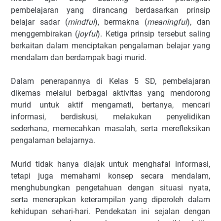
2️⃣ Pendidikan Pancasila
pembelajaran yang dirancang berdasarkan prinsip
3️⃣ Bahasa Indonesia
belajar sadar (
mindful
), bermakna (
meaningful
), dan
4️⃣ Matematika
menggembirakan (
joyful
). Ketiga prinsip tersebut saling
5️⃣ Ilmu Pengetahuan Alam dan Sosial (IPAS)
berkaitan dalam menciptakan pengalaman belajar yang
mendalam dan berdampak bagi murid.
6️⃣ Bahasa Inggris
7️⃣ Pendidikan Jasmani, Olahraga, dan Kesehatan (PJOK)
Dalam penerapannya di Kelas 5 SD, pembelajaran
8️⃣ Seni Budaya
dikemas melalui berbagai aktivitas yang mendorong
[Download] Modul Ajar Deep Learning Kelas 5 SD Lengkap
murid untuk aktif mengamati, bertanya, mencari
Semua Mapel (Format Word)
informasi, berdiskusi, melakukan penyelidikan
sederhana, memecahkan masalah, serta merefleksikan
pengalaman belajarnya.
Murid tidak hanya diajak untuk menghafal informasi,
tetapi juga memahami konsep secara mendalam,
menghubungkan pengetahuan dengan situasi nyata,
serta menerapkan keterampilan yang diperoleh dalam
kehidupan sehari-hari. Pendekatan ini sejalan dengan