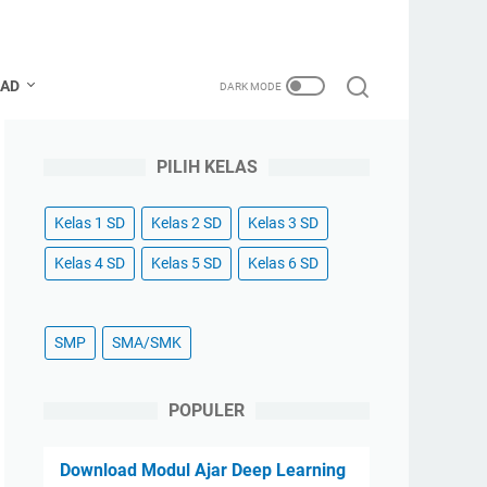
OAD
PILIH KELAS
Kelas 1 SD
Kelas 2 SD
Kelas 3 SD
Kelas 4 SD
Kelas 5 SD
Kelas 6 SD
SMP
SMA/SMK
POPULER
Download Modul Ajar Deep Learning