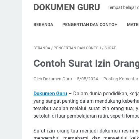
DOKUMEN GURU
Tempat belajar 
BERANDA
PENGERTIAN DAN CONTOH
MATE
BERANDA
/
PENGERTIAN DAN CONTOH
/
SURAT
Contoh Surat Izin Oran
Oleh Dokumen Guru
5/05/2024
Posting Komentar
Dokumen Guru
– Dalam dunia pendidikan, kerj
yang sangat penting dalam mendukung keberhasi
tersebut adalah melalui surat izin orang tua,
sekolah di luar pembelajaran rutin, seperti lom
Surat izin orang tua menjadi dokumen resmi 
mengetahui, memahami, dan menyetujui keik