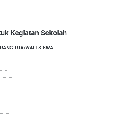
tuk Kegiatan Sekolah
ORANG TUA/WALI SISWA
......
..........
..
.........