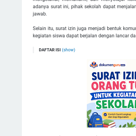
adanya surat ini, pihak sekolah dapat menjala
jawab.
Selain itu, surat izin juga menjadi bentuk kom
kegiatan siswa dapat berjalan dengan lancar da
DAFTAR ISI
(show)
Pengertian Surat Izin Orang Tua
Fungsi Surat Izin Orang Tua
Struktur Surat Izin Orang Tua
Contoh Surat Izin Orang Tua untuk Kegiatan Sek
Contoh Kegiatan yang Membutuhkan Surat Izin
Hal yang Perlu Diperhatikan
[Download] Contoh Surat Izin Orang Tua Untuk K