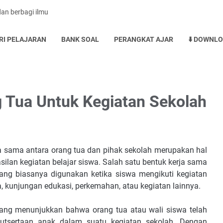
dan berbagi ilmu
RI PELAJARAN
BANK SOAL
PERANGKAT AJAR
⬇️ DOWNL
g Tua Untuk Kegiatan Sekolah
a sama antara orang tua dan pihak sekolah merupakan hal
lan kegiatan belajar siswa. Salah satu bentuk kerja sama
 yang biasanya digunakan ketika siswa mengikuti kegiatan
ba, kunjungan edukasi, perkemahan, atau kegiatan lainnya.
yang menunjukkan bahwa orang tua atau wali siswa telah
utsertaan anak dalam suatu kegiatan sekolah. Dengan