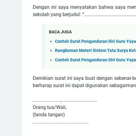
Dengan ini saya menyatakan bahwa saya memb
sekolah yang berjudul: “................................................
BACA JUGA
Contoh Surat Pengunduran Diri Guru Yay
Rangkuman Materi Sistem Tata Surya Kel
Contoh Surat Pengunduran Diri Guru Yay
Demikian surat ini saya buat dengan sebenar-
berharap surat ini dapat digunakan sebagaiman
......................., ............................
Orang tua/Wali,
(tanda tangan)
..............................................